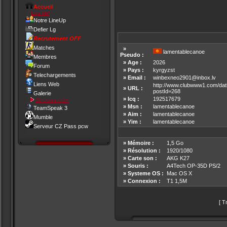
Accueil
Les fbf
Notre LineUp
Defier Lg
Recrutement OFF
Matches
»
lamentablecanoe
Pseudo :
Membres
» Age :
2026
Forum
» Pays :
kyrgyzst
Telechargements
» Email :
winbexneo2901@inbox.lv
Liens Web
http://www.clubwww1.com/dat
» URL :
postId=268
Galerie
» Icq :
192517679
Se connecter
» Msn :
lamentablecanoe
TeamSpeak 3
» Aim :
lamentablecanoe
Mumble
» Yim :
lamentablecanoe
Serveur CZ Pass pcw
» Mémoire :
1,5 Go
» Résolution :
1920/1080
» Carte son :
AKG K27
» Souris :
A4Tech OP-35D PS/2
» Systeme OS :
Mac OS X
» Connexion :
T1 1,5M
[
Tr